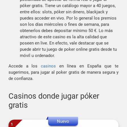
póker gratis. Tiene un catálogo mayor a 40 juegos,
entre ellos: slots, póker sin dinero, blackjack y
puedes acceder en vivo. Por lo general los premios
son los días miércoles o fines de semana, para
obtenerlos debes depositar mínimo 50 €. Lo más
atractivo de este casino es la alta calidad que
poseen en live. En efecto, vale destacar que se
puede abrir tu juego de poker online gratis desde tu
móvil u ordenador.
Accede a los
casinos
en línea en España que te
sugerimos, para jugar al poker gratis de manera segura y
de confianza.
Casinos donde jugar póker
gratis
1