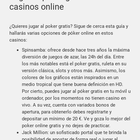
casinos online
¿Quieres jugar al poker gratis? Sigue de cerca esta guía y
hallarás varias opciones de póker online en estos
casinos:
Spinsamba: ofrece desde hace tres años la máxima
diversión de juegos de azar, las 24h del día. Entre
los más notables está el poker gratis, ruleta en su
versión clásica, slots y otros más. Asimismo, los
colores de los gráficos están inspirados en un
medio tropical que tiene buena definición en HD.
Por cierto, puedes jugar al póker gratis en tu móvil u
ordenador, por los momentos no tienen casino en
vivo. A su vez, cuenta con variados bonos de
apertura, para obtenerlo debes registrarte y
depositar un mínimo de 20 €. Ve y goza lo mejor del
poker online gratis y no dejes de practicar.
Jack Million: un sofisticado portal que te brinda la
posibilidad de apostar de forma real o jugar al