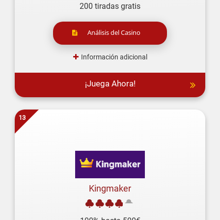
200 tiradas gratis
Análisis del Casino
Información adicional
¡Juega Ahora!
13
Kingmaker