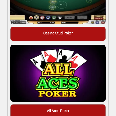
JUGAR GRATIS
Casino Stud Poker
JUGAR GRATIS
All Aces Poker