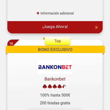
Información adicional
¡Juega Ahora!
10
BONO EXCLUSIVO
Bankonbet
100% hasta 500€
200 tiradas gratis