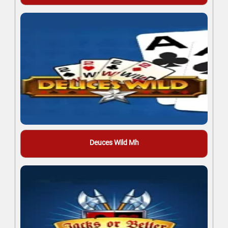
JUGAR GRATIS
Deuces Wild Mh