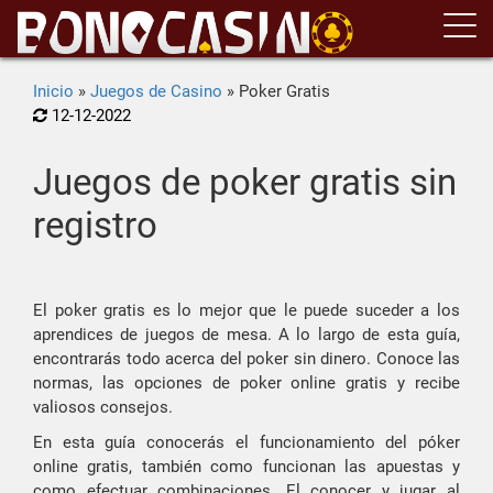
Inicio
»
Juegos de Casino
»
Poker Gratis
12-12-2022
Juegos de poker gratis sin
registro
El poker gratis es lo mejor que le puede suceder a los
aprendices de juegos de mesa. A lo largo de esta guía,
encontrarás todo acerca del poker sin dinero. Conoce las
normas, las opciones de poker online gratis y recibe
valiosos consejos.
En esta guía conocerás el funcionamiento del póker
online gratis, también como funcionan las apuestas y
como efectuar combinaciones. El conocer y jugar al