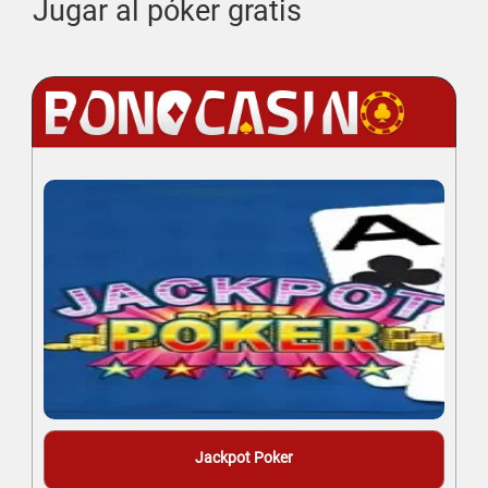
Jugar al póker gratis
JUGAR GRATIS
Jackpot Poker