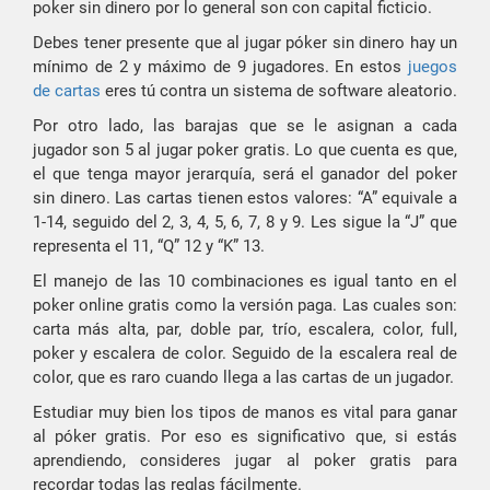
poker sin dinero por lo general son con capital ficticio.
Debes tener presente que al jugar póker sin dinero hay un
mínimo de 2 y máximo de 9 jugadores. En estos
juegos
de cartas
eres tú contra un sistema de software aleatorio.
Por otro lado, las barajas que se le asignan a cada
jugador son 5 al jugar poker gratis. Lo que cuenta es que,
el que tenga mayor jerarquía, será el ganador del poker
sin dinero. Las cartas tienen estos valores: “A” equivale a
1-14, seguido del 2, 3, 4, 5, 6, 7, 8 y 9. Les sigue la “J” que
representa el 11, “Q” 12 y “K” 13.
El manejo de las 10 combinaciones es igual tanto en el
poker online gratis como la versión paga. Las cuales son:
carta más alta, par, doble par, trío, escalera, color, full,
poker y escalera de color. Seguido de la escalera real de
color, que es raro cuando llega a las cartas de un jugador.
Estudiar muy bien los tipos de manos es vital para ganar
al póker gratis. Por eso es significativo que, si estás
aprendiendo, consideres jugar al poker gratis para
recordar todas las reglas fácilmente.