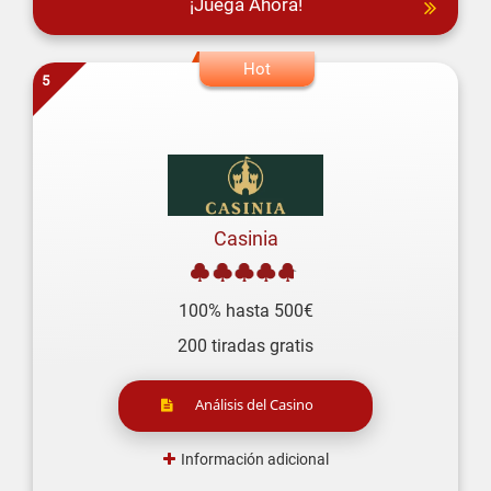
¡Juega Ahora!
5
Casinia
100% hasta 500€
200 tiradas gratis
Análisis del Casino
Información adicional