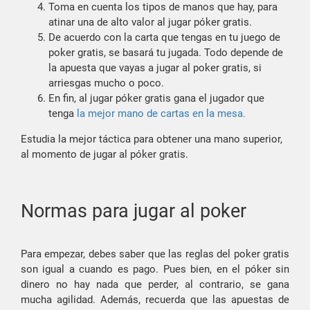
Toma en cuenta los tipos de manos que hay, para
atinar una de alto valor al jugar póker gratis.
De acuerdo con la carta que tengas en tu juego de
poker gratis, se basará tu jugada. Todo depende de
la apuesta que vayas a jugar al poker gratis, si
arriesgas mucho o poco.
En fin, al jugar póker gratis gana el jugador que
tenga
la mejor mano de cartas en la mesa.
Estudia la mejor táctica para obtener una mano superior,
al momento de jugar al póker gratis.
Normas para jugar al poker
Para empezar, debes saber que las reglas del poker gratis
son igual a cuando es pago. Pues bien, en el póker sin
dinero no hay nada que perder, al contrario, se gana
mucha agilidad. Además, recuerda que las apuestas de