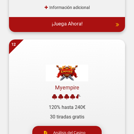
Información adicional
¡Juega Ahora!
12
Myempire
120% hasta 240€
30 tiradas gratis
Análisis del Casino