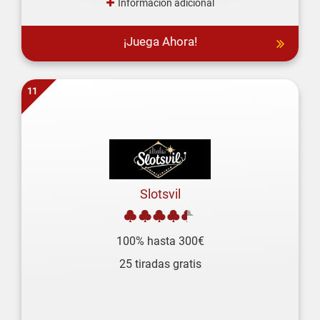
Información adicional
¡Juega Ahora!
11
Slotsvil
100% hasta 300€
25 tiradas gratis