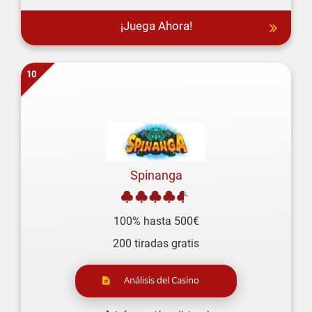
¡Juega Ahora!
10
Spinanga
100% hasta 500€
200 tiradas gratis
Análisis del Casino