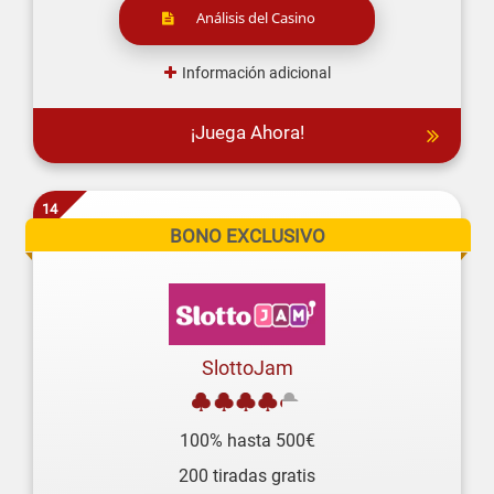
Análisis del Casino
Información adicional
¡Juega Ahora!
14
BONO EXCLUSIVO
SlottoJam
100% hasta 500€
200 tiradas gratis