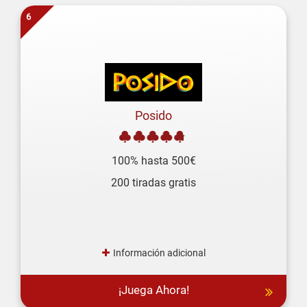
6
Posido
100% hasta 500€
200 tiradas gratis
Información adicional
¡Juega Ahora!