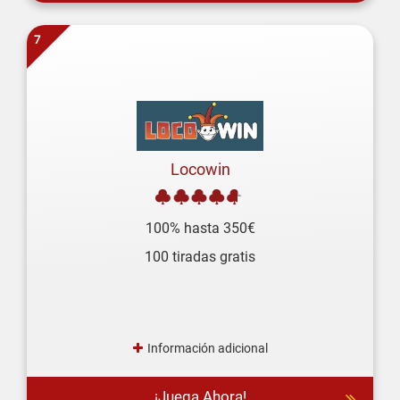
7
Locowin
100% hasta 350€
100 tiradas gratis
Información adicional
¡Juega Ahora!