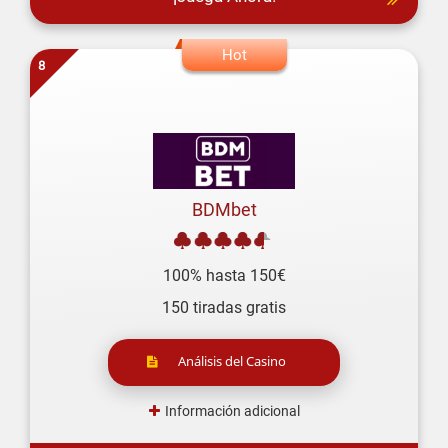
8
BDMbet
100% hasta 150€
150 tiradas gratis
Análisis del Casino
Información adicional