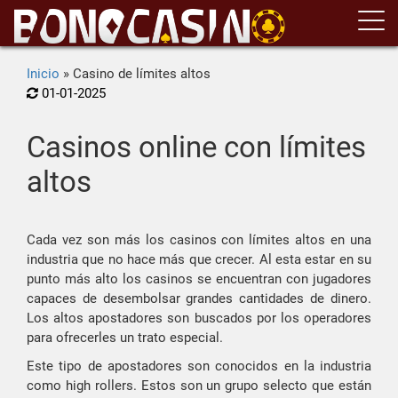
Inicio
»
Casino de límites altos
01-01-2025
Casinos online con límites
altos
Cada vez son más los casinos con límites altos en una
industria que no hace más que crecer. Al esta estar en su
punto más alto los casinos se encuentran con jugadores
capaces de desembolsar grandes cantidades de dinero.
Los altos apostadores son buscados por los operadores
para ofrecerles un trato especial.
Este tipo de apostadores son conocidos en la industria
como high rollers. Estos son un grupo selecto que están