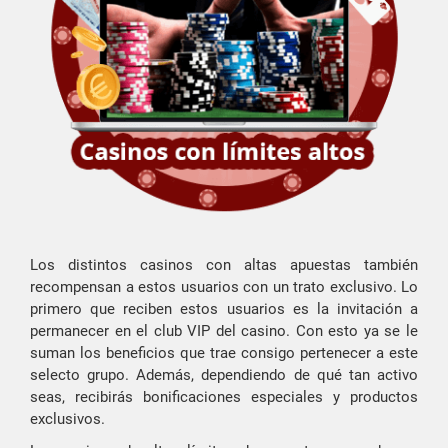
Los distintos casinos con altas apuestas también
recompensan a estos usuarios con un trato exclusivo. Lo
primero que reciben estos usuarios es la invitación a
permanecer en el club VIP del casino. Con esto ya se le
suman los beneficios que trae consigo pertenecer a este
selecto grupo. Además, dependiendo de qué tan activo
seas, recibirás bonificaciones especiales y productos
exclusivos.