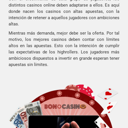
distintos casinos online deben adaptarse a ellos. Es aquí
donde nacen los casinos con altas apuestas, con la
intención de retener a aquellos jugadores con ambiciones
altas.
Mientras más demanda, mejor debe ser la oferta. Por tal
motivo, los mejores casinos deben contar con límites
altos en las apuestas. Esto con la intención de cumplir
las expectativas de los highrollers. Los jugadores más
ambiciosos dispuestos a invertir en grande esperan tener
apuestas sin límites.